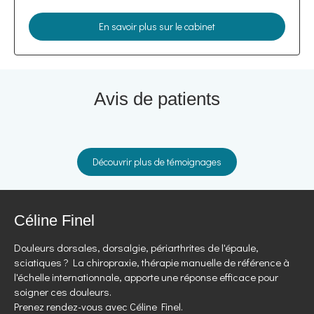
En savoir plus sur le cabinet
Avis de patients
Découvrir plus de témoignages
Céline Finel
Douleurs dorsales, dorsalgie, périarthrites de l'épaule,
sciatiques ? La chiropraxie, thérapie manuelle de référence à
l'échelle internationnale, apporte une réponse efficace pour
soigner ces douleurs.
Prenez rendez-vous avec Céline Finel.