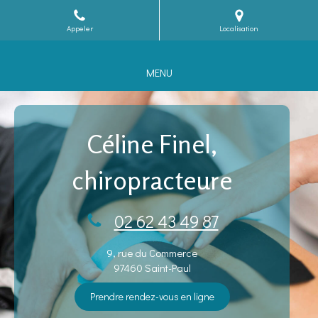
Appeler
Localisation
MENU
Céline Finel,
chiropracteure
02 62 43 49 87
9, rue du Commerce
97460
Saint-Paul
Prendre rendez-vous en ligne